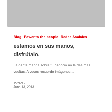
estamos
en
Blog
Power to the people
Redes Sociales
sus
estamos en sus manos,
manos,
disfrútalo.
disfrútalo.
La gente manda sobre tu negocio no le des más
vueltas. A veces recuerdo imágenes…
soyjosu
June 13, 2013