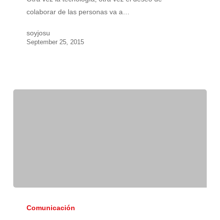
ONGs
colaborar de las personas va a…
soyjosu
September 25, 2015
Una
historia
Comunicación
de