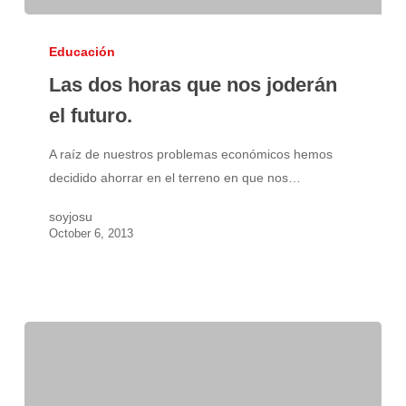
Las
dos
Educación
horas
Las dos horas que nos joderán
que
el futuro.
nos
joderán
A raíz de nuestros problemas económicos hemos
el
decidido ahorrar en el terreno en que nos…
futuro.
soyjosu
October 6, 2013