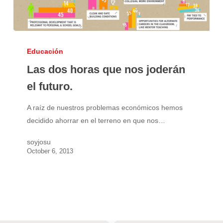
Las
dos
Educación
horas
Las dos horas que nos joderán
que
el futuro.
nos
joderán
A raíz de nuestros problemas económicos hemos
el
decidido ahorrar en el terreno en que nos…
futuro.
soyjosu
October 6, 2013