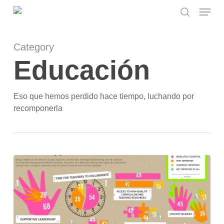
Menu
Skip
to
search
Close
main
Menu
content
Category
Educación
Eso que hemos perdido hace tiempo, luchando por
recomponerla