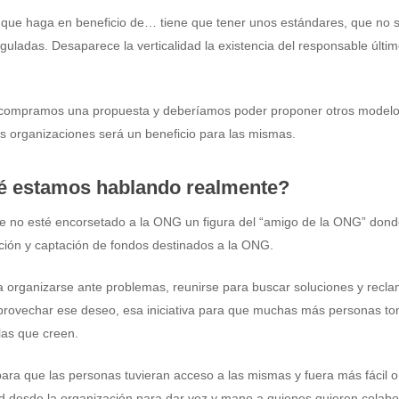
o que haga en beneficio de… tiene que tener unos estándares, que no 
uladas. Desaparece la verticalidad la existencia del responsable últi
nas compramos una propuesta y deberíamos poder proponer otros model
s organizaciones será un beneficio para las mismas.
é estamos hablando realmente?
 no esté encorsetado a la ONG un figura del “amigo de la ONG” donde
ción y captación de fondos destinados a la ONG.
 organizarse ante problemas, reunirse para buscar soluciones y reclam
provechar ese deseo, esa iniciativa para que muchas más personas to
las que creen.
ara que las personas tuvieran acceso a las mismas y fuera más fácil or
d desde la organización para dar voz y mano a quienes quieren colabo