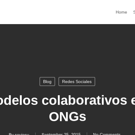
Home
Blog
Redes Sociales
delos colaborativos e
ONGs
By
soyjosu
September 25, 2015
No Comments