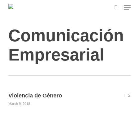
Menu
Skip
to
search
main
content
Comunicación
Empresarial
Violencia de Género
2
March 9, 2018