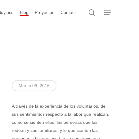
search
Menu
Soyjosu
Blog
Proyectos
Contact
March 09, 2016
A través de la experiencia de los voluntarios, de
sus sentimientos respecto a la labor que realizan,
como se sienten ellos, las personas que les
rodean y sus familiares y lo que sienten las
personas a las que ayudan se construye una