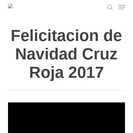
Menu
Skip
to
search
main
content
Felicitacion de
Navidad Cruz
Roja 2017